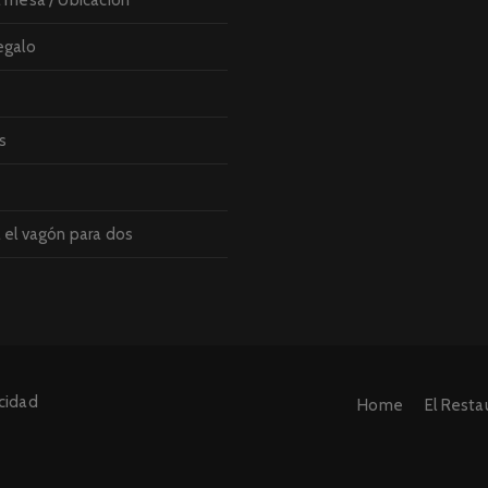
 mesa / Ubicación
egalo
s
 el vagón para dos
acidad
Home
El Resta