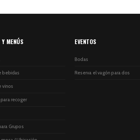
 Y MENÚS
EVENTOS
a
Bodas
e bebidas
Reserva el vagón para dos
e vinos
para recoger
ara Grupos