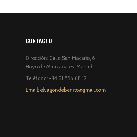
CONTACTO
Dirección: Calle San Macario, 6
Hoyo de Manzanares. Madrid.
Teléfono: +34 91 856 68 12
Email: elvagondebenito@gmail.com