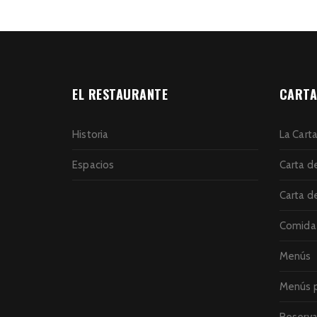
EL RESTAURANTE
CARTA
Historia
La Cart
Espacios
Carta d
Carta d
Comida 
Menús
Menús p