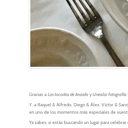
Menús
Menús p
Reserva
Bono R
Historia
Espacio
Bodas
Reserva