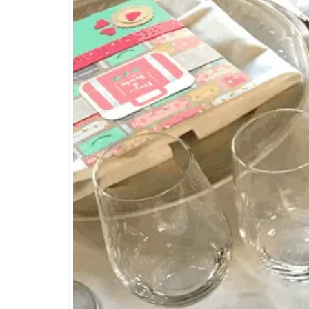
Gracias a
Los tocados de Anaida
y
Unealai
fotografía