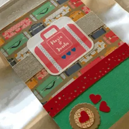
a, Carolina & su familia, María & Javier y a todos los que habéis
 vidas y hacernos partícipes de vuestra felicidad!
ar una boda íntima y acogedora, sólo tienes que ponerte en conta
 Y MENÚS
EVENTOS
a
Bodas
e bebidas
Reserva el vagón para dos
e vinos
para recoger