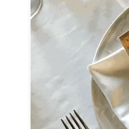
Y…a Raquel & Alfredo, Diego & Álex, Víctor & Sandr
en uno de los momentos más especiales de vuestras
Ya sabes, si estás buscando un lugar para celebr
ayudarte con todo!
EL RESTAURANTE
CARTA
Historia
La Cart
Espacios
Carta d
Carta d
Comida 