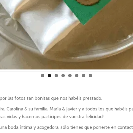
ara Grupos
 mesa / Ubicación
egalo
s
 el vagón para dos