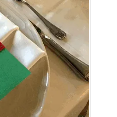
 pasado por nuestra pequeña estación, por elegirnos
cto con nosotros. Estaremos encantados de
CONTACTO
Dirección: Calle San Macario, 6
Hoyo de Manzanares. Madrid.
Teléfono: +34 91 856 68 12
Email: elvagondebenito@gmail.com