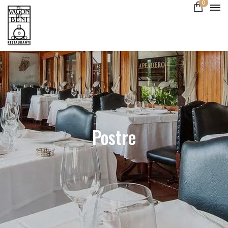
0
Postre