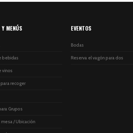
 Y MENÚS
EVENTOS
a
Bodas
e bebidas
Reserva el vagón para dos
e vinos
para recoger
ara Grupos
 mesa / Ubicación