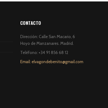
CONTACTO
Dirección: Calle San Macario, 6
Hoyo de Manzanares. Madrid.
Teléfono: +34 91 856 68 12
Email: elvagondebenito@gmail.com