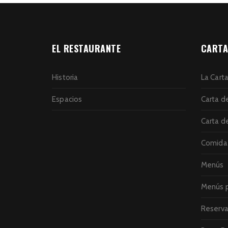
EL RESTAURANTE
CARTA
Historia
La Cart
Espacios
Carta d
Carta d
Comida 
Menús
Menús p
Reserva