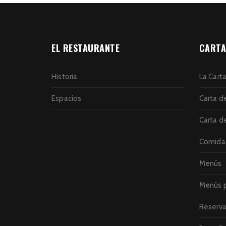
EL RESTAURANTE
CARTA
Historia
La Cart
Espacios
Carta d
Carta d
Comida 
Menús
Menús p
Reserva