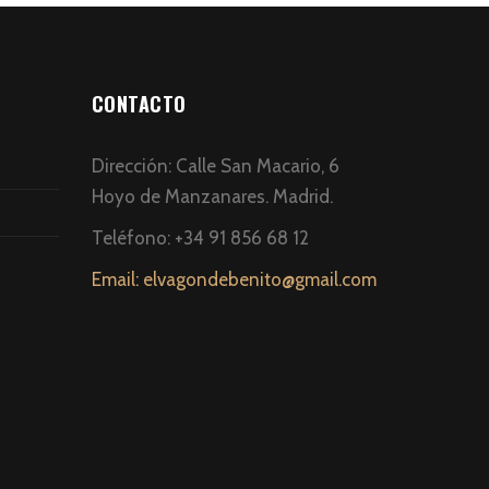
CONTACTO
Dirección: Calle San Macario, 6
Hoyo de Manzanares. Madrid.
Teléfono: +34 91 856 68 12
Email: elvagondebenito@gmail.com