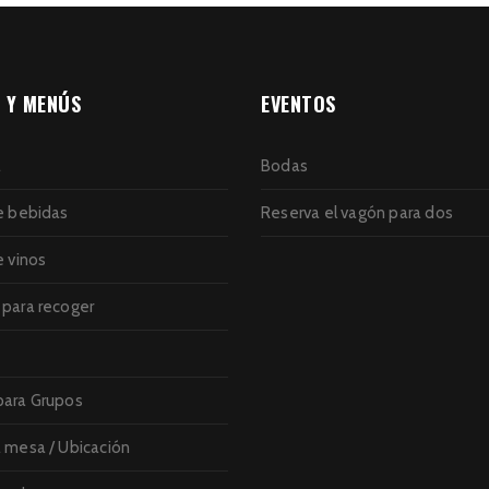
 Y MENÚS
EVENTOS
a
Bodas
e bebidas
Reserva el vagón para dos
e vinos
para recoger
ara Grupos
 mesa / Ubicación