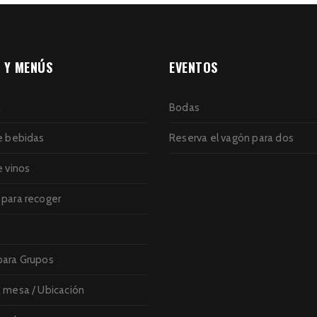
 Y MENÚS
EVENTOS
a
Bodas
e bebidas
Reserva el vagón para dos
e vinos
para recoger
ara Grupos
 mesa / Ubicación