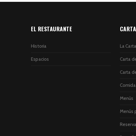
EL RESTAURANTE
CARTA
Historia
La Cart
Espacios
Carta d
Carta d
Comida 
Menús
Menús p
Reserva