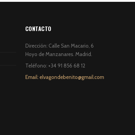
CONTACTO
Dirección: Calle San Macario, 6
Hoyo de Manzanares. Madrid.
Teléfono: +34 91 856 68 12
Email: elvagondebenito@gmail.com