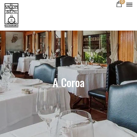
0
A Coroa